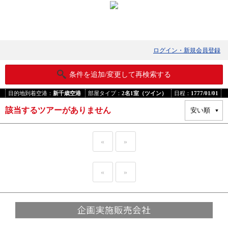
ログイン・新規会員登録
条件を追加/変更して再検索する
目的地到着空港：
新千歳空港
部屋タイプ：
2名1室（ツイン）
日程：
1777/01/01
該当するツアーがありません
«
»
«
»