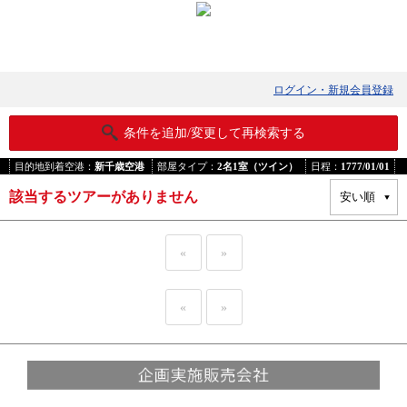
ログイン・新規会員登録
条件を追加/変更して再検索する
目的地到着空港：
新千歳空港
部屋タイプ：
2名1室（ツイン）
日程：
1777/01/01
該当するツアーがありません
«
»
«
»